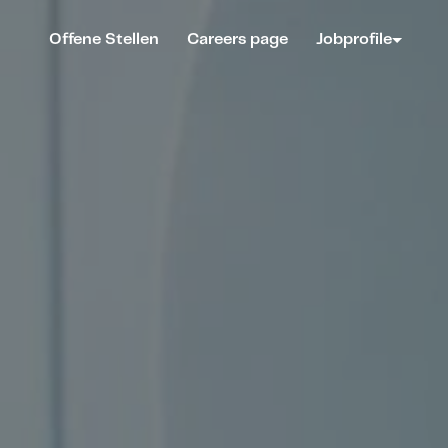
Offene Stellen
Careers page
Jobprofile